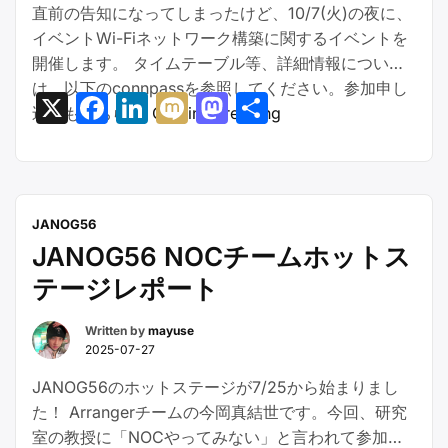
直前の告知になってしまったけど、10/7(火)の夜に、
イベントWi-Fiネットワーク構築に関するイベントを
開催します。 タイムテーブル等、詳細情報について
は、以下のconnpassを参照してください。参加申し
X
Facebook
LinkedIn
Mixi
Mastodon
共
“BAKUCHIKU
込みもこちら …
Continue reading
有
BANBAN
#2
開
催
JANOG56
の
JANOG56 NOCチームホットス
お
テージレポート
知
ら
Written by
mayuse
せ
2025-07-27
–
JANOG56のホットステージが7/25から始まりまし
イ
た！ Arrangerチームの今岡真結世です。今回、研究
ベ
室の教授に「NOCやってみない」と言われて参加し
ン