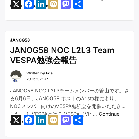
X
Facebook
LinkedIn
Mixi
Mastodon
共
“JANOG58
Continue reading
有
ケ
ー
ブ
ル
JANOG58
成
JANOG58 NOC L2L3 Team
端
VESPA勉強会報告
ト
レ
Written by
Eda
ー
2026-07-07
ニ
JANOG58 NOC L2L3チームメンバーの曽山です。さ
ン
る6月6日、JANOG58 ホストのArista様により、
グ
NOCメンバー向けのVESPA勉強会を開催いただきま
参
した。 1. VESPAとは？ VESPA（Vir …
加
Continue
X
Facebook
LinkedIn
Mixi
Mastodon
共
“JANOG58
reading
レ
有
NOC
ポ
L2L3
ー