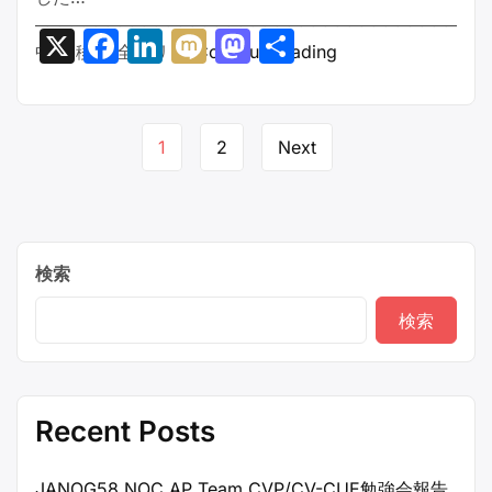
─────────────────────────────────────
X
Facebook
LinkedIn
Mixi
Mastodon
共
“JANOG55
中川 稜 ［全体リ …
Continue reading
有
NOC
メ
Page
ン
1
2
Next
バ
navigation
ー
コ
メ
ン
検索
ト
検索
集”
Recent Posts
JANOG58 NOC AP Team CVP/CV-CUE勉強会報告