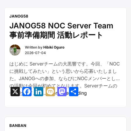
Team
ト”
VESPA
JANOG58
勉
JANOG58 NOC Server Team
強
事前準備期間 活動レポート
会
報
Written by
Hibiki Oguro
告”
2026-07-04
はじめに Serverチームの大黒響です。今回、「NOC
に挑戦してみたい」という思いから応募いたしまし
た。JANOGへの参加、ならびにNOCメンバーとして
の活動は今回が初めてとなります。Serverチームの
X
Facebook
LinkedIn
Mixi
Mastodon
共
“JANOG58
一員として、日 …
Continue reading
有
NOC
Server
Team
事
BANBAN
前