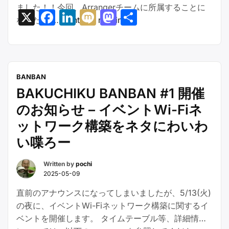
ました！！今回、Arrangerチームに所属することに
ト
X
Facebook
LinkedIn
Mixi
Mastodon
共
“JANOG56
なったの …
Continue reading
Wi-
有
NOC
Fi
チ
ネ
ー
ッ
ム
ト
BANBAN
ホ
ワ
BAKUCHIKU BANBAN #1 開催
ッ
ー
のお知らせ – イベントWi-Fiネ
ト
ク
ス
構
ットワーク構築をネタにわいわ
テ
築
い喋ろー
ー
を
ジ
ネ
Written by
pochi
レ
タ
2025-05-09
ポ
に
直前のアナウンスになってしまいましたが、5/13(火)
ー
わ
の夜に、イベントWi-Fiネットワーク構築に関するイ
ト”
い
ベントを開催します。 タイムテーブル等、詳細情報
わ