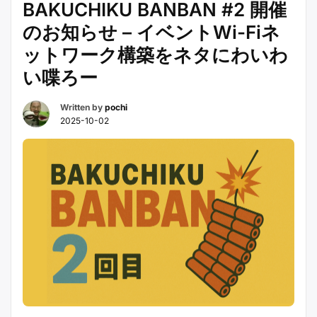
BAKUCHIKU BANBAN #2 開催
準
のお知らせ – イベントWi-Fiネ
備
期
ットワーク構築をネタにわいわ
間
い喋ろー
活
動
Written by
pochi
レ
2025-10-02
ポ
ー
ト”