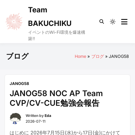
Skip
Team
to
content
BAKUCHIKU
Light
mode
イベントのWi-Fi環境を爆速構
築!!
(click
to
ブログ
switch
Home
ブログ
JANOG58
to
dark)
JANOG58
JANOG58 NOC AP Team
CVP/CV-CUE勉強会報告
Written by
Eda
2026-07-11
はじめに 2026年7月15日(水)から17日(金)にかけて