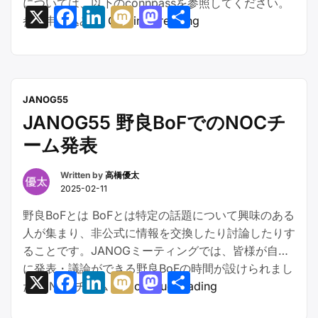
については、以下のconnpassを参照してください。
X
Facebook
LinkedIn
Mixi
Mastodon
共
い
“BAKUCHIKU
参加申し込み …
Continue reading
喋
有
BANBAN
ろ
#1
ー”
開
催
JANOG55
の
JANOG55 野良BoFでのNOCチ
お
ーム発表
知
ら
Written by
高橋優太
せ
2025-02-11
–
野良BoFとは BoFとは特定の話題について興味のある
イ
人が集まり、非公式に情報を交換したり討論したりす
ベ
ることです。JANOGミーティングでは、皆様が自由
ン
に発表・議論ができる野良BoFの時間が設けられまし
ト
X
Facebook
LinkedIn
Mixi
Mastodon
共
“JANOG55
た。 NOCチーム …
Continue reading
Wi-
有
野
Fi