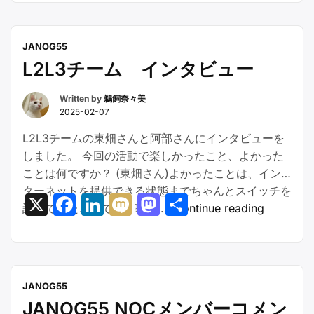
良
ネ
BoF
ッ
で
ト
JANOG55
の
ワ
L2L3チーム インタビュー
NOC
ー
チ
ク
Written by
鵜飼奈々美
ー
構
2025-02-07
ム
築
L2L3チームの東畑さんと阿部さんにインタビューを
発
を
しました。 今回の活動で楽しかったこと、よかった
表”
ネ
ことは何ですか？ (東畑さん)よかったことは、イン
タ
ターネットを提供できる状態までちゃんとスイッチを
に
X
Facebook
LinkedIn
Mixi
Mastodon
共
“L2L3
設定できたことです。事前 …
Continue reading
わ
有
チ
い
ー
わ
ム
い
イ
喋
JANOG55
ン
ろ
JANOG55 NOCメンバーコメン
タ