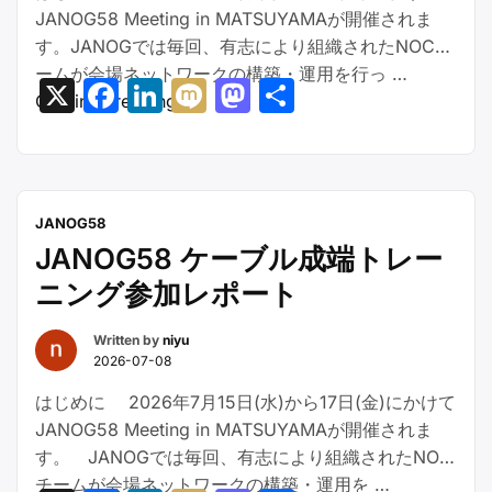
JANOG58 Meeting in MATSUYAMAが開催されま
す。JANOGでは毎回、有志により組織されたNOCチ
ームが会場ネットワークの構築・運用を行っ …
X
Facebook
LinkedIn
Mixi
Mastodon
共
“JANOG58
Continue reading
有
NOC
AP
Team
CVP/CV-
JANOG58
CUE
JANOG58 ケーブル成端トレー
勉
ニング参加レポート
強
会
Written by
niyu
報
2026-07-08
告”
はじめに 2026年7月15日(水)から17日(金)にかけて
JANOG58 Meeting in MATSUYAMAが開催されま
す。 JANOGでは毎回、有志により組織されたNOC
チームが会場ネットワークの構築・運用を …