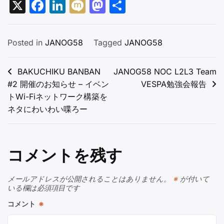
X
Facebook
LinkedIn
Mixi
Mastodon
共
有
Posted in
JANOG58
Tagged
JANOG58
投
BAKUCHIKU BANBAN
JANOG58 NOC L2L3 Team
#2 開催のお知らせ – イベン
VESPA勉強会報告
稿
トWi-Fiネットワーク構築を
ナ
ネタにわいわい喋ろー
ビ
ゲ
ー
コメントを残す
シ
メールアドレスが公開されることはありません。
※
が付いて
ョ
いる欄は必須項目です
ン
コメント
※