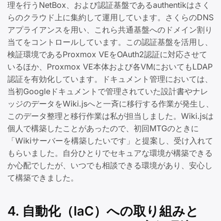
理を行うNetBox、および認証基盤であるauthentikはさく
らのクラウド上に集約して運用しています。さくらのDNS
アプライアンスを用い、これら共通基盤へのドメイン割り
当てをコントロールしています。この認証基盤を活用し、
検証環境であるProxmox VEをOAuth2認証に対応させて
いるほか、Proxmox VE本体および各VMにおいてもLDAP
認証を有効化しています。ドキュメント管理においては、
当初Googleドキュメントで管理されていた設計書やナレ
ッジのデータをWiki.jsへと一斉に移行する作業が発生し、
このデータ整理と移行作業は私が担当しました。Wiki.jsは
個人で構築したことがあったので、初回MTGのときに
「Wikiサーバーを構築したいです」と提案し、受け入れて
もらいました。自分ひとりでセキュアな環境が構築できる
か心配でしたが、いつでも相談できる環境があり、安心し
て構築できました。
4. 自動化（IaC）への取り組みと