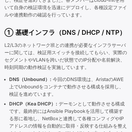
し、検証を進めてきました。各メンバーはcloud-initを用
いて自身の検証環境を迅速にデプロイし、各種設定ファイ
ルや連携動作の確認を行っています。
① 基礎インフラ（DNS / DHCP / NTP）
L2/L3のネットワーク班との連携が必要なインフラサーバ
ーに関しては、検証用スイッチを接続してもらい、実際の
セグメントやVLANを跨いだ状態でのIP分配や名前解決、
時刻同期の動作検証を実施しています。
DNS（Unbound）:
今回のDNS環境は、AristaのAWE
上でUnboundをコンテナで動作させる構成を採用し、
検証を進めています。
DHCP（Kea DHCP）:
デーモンとして動作させる構成
です。最終的にはAnsible Playbookを活用して構築す
る形に着地し、NetBoxと連携して各種コンフィグやIP
アドレスの情報を自動的に取得・反映する仕組みを整え