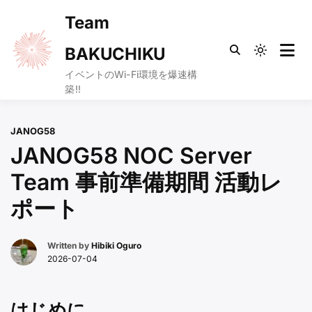
Skip
Team
to
content
BAKUCHIKU
Light
mode
イベントのWi-Fi環境を爆速構
築!!
(click
to
switch
JANOG58
to
JANOG58 NOC Server
dark)
Team 事前準備期間 活動レ
ポート
Written by
Hibiki Oguro
2026-07-04
はじめに