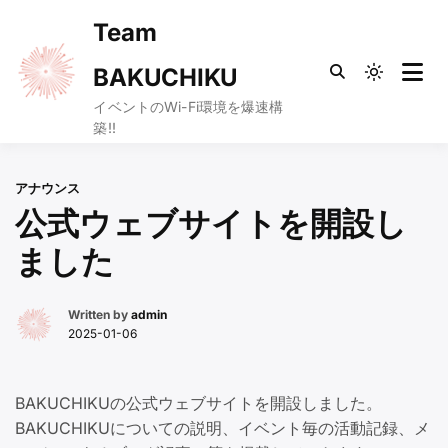
Skip
Team
to
content
BAKUCHIKU
Light
mode
イベントのWi-Fi環境を爆速構
築!!
(click
to
switch
アナウンス
to
公式ウェブサイトを開設し
dark)
ました
Written by
admin
2025-01-06
BAKUCHIKUの公式ウェブサイトを開設しました。
BAKUCHIKUについての説明、イベント毎の活動記録、メ