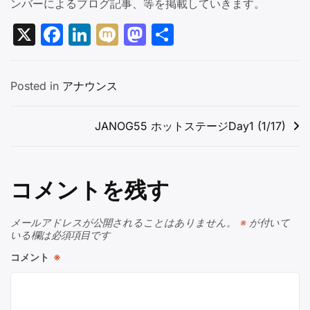
ンバーによるブログ記事、等を掲載していきます。
X
Facebook
LinkedIn
Mixi
Mastodon
共
有
Posted in
アナウンス
投
JANOG55 ホットステージDay1 (1/17)
稿
ナ
コメントを残す
ビ
ゲ
メールアドレスが公開されることはありません。
※
が付いて
ー
いる欄は必須項目です
シ
コメント
※
ョ
ン